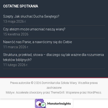
OSTATNIE SPOTKANIA
Szepty. Jak słuchać Ducha Świętego?
13 maja 2026 r.
Czy ateizm może umacniać naszą wiarę?
15 kwietnia 2026
Nawróć nas Panie, a nawrócimy się do Ciebie
11 marca 2026 r.
Struktura, przekład, słowa – dlaczego są tak ważne dla rozumienia
tekstów biblijnych?
11 lutego 2026 r.
Prawa autorskie © 2026
Dominikańska Szkoła Wiary
. Wszelkie prawa
zastrzeżone
Motyw:
Accelerate
stworzony przez ThemeGrill. Wspierane przez
WordPress
.