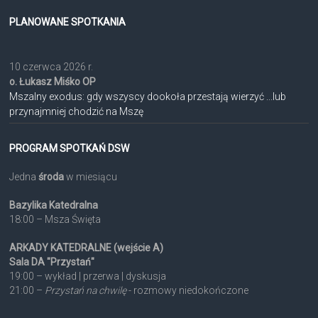
PLANOWANE SPOTKANIA
10 czerwca 2026 r.
o. Łukasz Miśko OP
Mszalny exodus: gdy wszyscy dookoła przestają wierzyć ...lub
przynajmniej chodzić na Mszę
PROGRAM SPOTKAŃ DSW
Jedna
środa
w miesiącu
Bazylika Katedralna
18:00 – Msza Święta
ARKADY KATEDRALNE (wejście A)
Sala DA "Przystań"
19:00 – wykład | przerwa | dyskusja
21:00 –
Przystań na chwilę
- rozmowy niedokończone