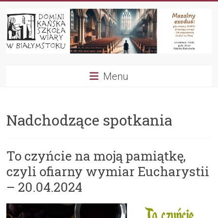
Przejdź
do
treści
Dominikańska
Menu
Szkoła
Wiary
Nadchodzące spotkania
To czyńcie na moją pamiątkę,
czyli ofiarny wymiar Eucharystii
– 20.04.2024