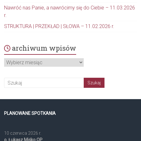
Nawróć nas Panie, a nawrócimy się do Ciebie – 11.03.2026
r.
STRUKTURA | PRZEKŁAD | SŁOWA – 11.02.2026 r.
archiwum wpisów
archiwum
wpisów
PLANOWANE SPOTKANIA
10 czerwca 2026 r.
o. Łukasz Miśko OP