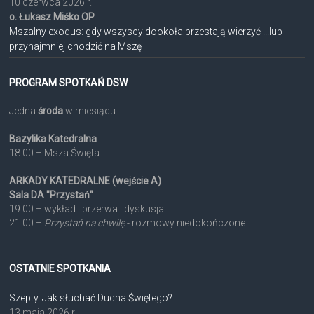
10 czerwca 2026 r.
o. Łukasz Miśko OP
Mszalny exodus: gdy wszyscy dookoła przestają wierzyć ...lub
przynajmniej chodzić na Mszę
PROGRAM SPOTKAŃ DSW
Jedna
środa
w miesiącu
Bazylika Katedralna
18:00 – Msza Święta
ARKADY KATEDRALNE (wejście A)
Sala DA "Przystań"
19:00 – wykład | przerwa | dyskusja
21:00 –
Przystań na chwilę
- rozmowy niedokończone
OSTATNIE SPOTKANIA
Szepty. Jak słuchać Ducha Świętego?
13 maja 2026 r.