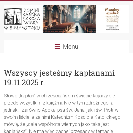
Przejdź
do
treści
Dominikańska
Menu
Szkoła
Wiary
Wszyscy jesteśmy kapłanami –
19.11.2025 r.
Słowo „kapłan” w chrześcijańskim świecie kojarzy się
przede wszystkim z księżmi. Nic w tym zdrożnego, a
jednak… Zarówno Apokalipsa św. Jana, jak i św. Piotr w
swoim liście, a za nimi Katechizm Kościoła Katolickiego
mówią, że „cała wspólnota wiernych jako taka jest
kapłańska”. Nie ma więc żadnej przesady w temacie