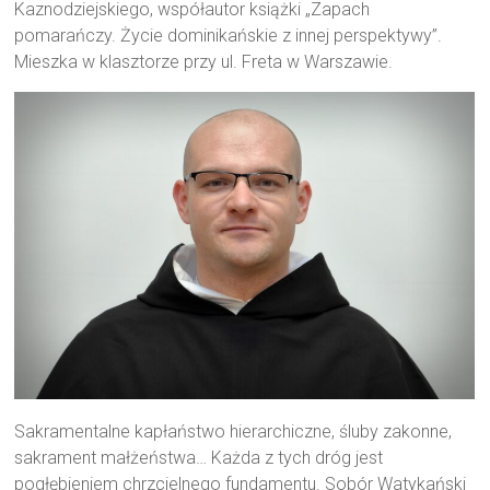
Kaznodziejskiego, współautor książki „Zapach
pomarańczy. Życie dominikańskie z innej perspektywy”.
Mieszka w klasztorze przy ul. Freta w Warszawie.
Sakramentalne kapłaństwo hierarchiczne, śluby zakonne,
sakrament małżeństwa… Każda z tych dróg jest
pogłębieniem chrzcielnego fundamentu. Sobór Watykański