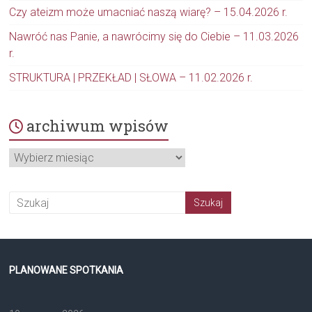
Czy ateizm może umacniać naszą wiarę? – 15.04.2026 r.
Nawróć nas Panie, a nawrócimy się do Ciebie – 11.03.2026
r.
STRUKTURA | PRZEKŁAD | SŁOWA – 11.02.2026 r.
archiwum wpisów
archiwum
wpisów
PLANOWANE SPOTKANIA