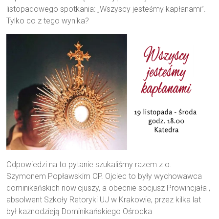
listopadowego spotkania: „Wszyscy jesteśmy kapłanami”.
Tylko co z tego wynika?
Odpowiedzi na to pytanie szukaliśmy razem z o.
Szymonem Popławskim OP. Ojciec to były wychowawca
dominikańskich nowicjuszy, a obecnie socjusz Prowincjała ,
absolwent Szkoły Retoryki UJ w Krakowie, przez kilka lat
był kaznodzieją Dominikańskiego Ośrodka