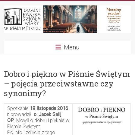
Przejdź
do
treści
Dominikańska
Menu
Szkoła
Wiary
Dobro i piękno w Piśmie Świętym
– pojęcia przeciwstawne czy
synonimy?
Spotkanie
19 listopada 2016
r.
prowadził
o. Jacek Salij
OP
. Mówił o dobru i pięknie w
Piśmie Świętym.
Po info i zdjęcia z tego