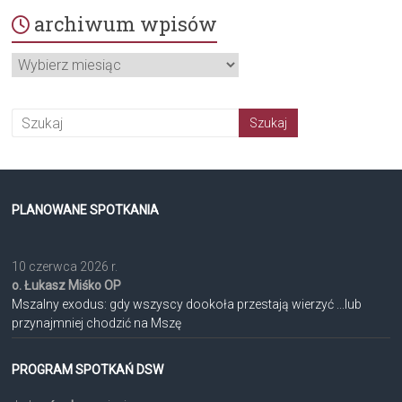
archiwum wpisów
archiwum
wpisów
PLANOWANE SPOTKANIA
10 czerwca 2026 r.
o. Łukasz Miśko OP
Mszalny exodus: gdy wszyscy dookoła przestają wierzyć ...lub
przynajmniej chodzić na Mszę
PROGRAM SPOTKAŃ DSW