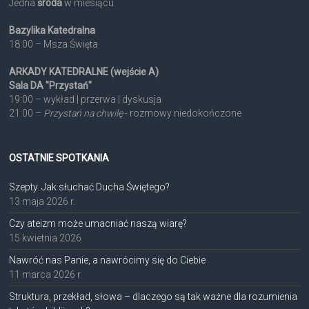
Jedna
środa
w miesiącu
Bazylika Katedralna
18:00 – Msza Święta
ARKADY KATEDRALNE (wejście A)
Sala DA "Przystań"
19:00 – wykład | przerwa | dyskusja
21:00 –
Przystań na chwilę
- rozmowy niedokończone
OSTATNIE SPOTKANIA
Szepty. Jak słuchać Ducha Świętego?
13 maja 2026 r.
Czy ateizm może umacniać naszą wiarę?
15 kwietnia 2026
Nawróć nas Panie, a nawrócimy się do Ciebie
11 marca 2026 r.
Struktura, przekład, słowa – dlaczego są tak ważne dla rozumienia