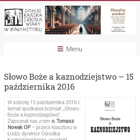
Przejdź
do
treści
Dominikańska
Menu
Szkoła
Wiary
Słowo Boże a kaznodziejstwo – 15
października 2016
W sobotę 15 października 2016 r.
temat spotkania brzmiał: „Słowo
Boże a kaznodziejstwo”.
Zapoznał nas z nim
o. Tomasz
Nowak OP
– przeor klasztoru w
Łodzi, dyrektor Ośrodka
Kaznodziejskiego, asystent