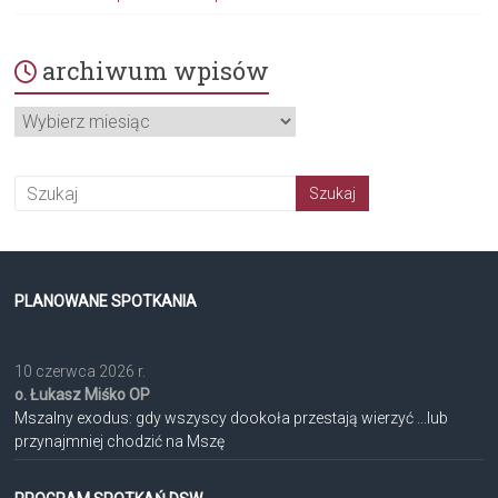
archiwum wpisów
archiwum
wpisów
PLANOWANE SPOTKANIA
10 czerwca 2026 r.
o. Łukasz Miśko OP
Mszalny exodus: gdy wszyscy dookoła przestają wierzyć ...lub
przynajmniej chodzić na Mszę