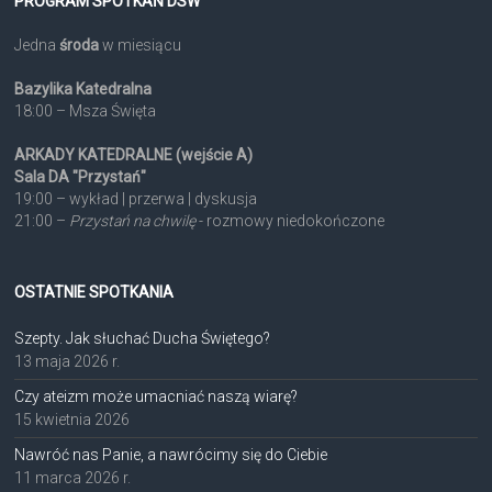
PROGRAM SPOTKAŃ DSW
Jedna
środa
w miesiącu
Bazylika Katedralna
18:00 – Msza Święta
ARKADY KATEDRALNE (wejście A)
Sala DA "Przystań"
19:00 – wykład | przerwa | dyskusja
21:00 –
Przystań na chwilę
- rozmowy niedokończone
OSTATNIE SPOTKANIA
Szepty. Jak słuchać Ducha Świętego?
13 maja 2026 r.
Czy ateizm może umacniać naszą wiarę?
15 kwietnia 2026
Nawróć nas Panie, a nawrócimy się do Ciebie
11 marca 2026 r.