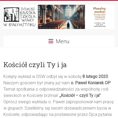
Przejdź
do
treści
Dominikańska
Menu
Szkoła
Wiary
Kościół czyli Ty i ja
Kolejny wykład w DSW odbył się w sobotę
8 lutego 2020
.
Naszym gościem był znany już nam
o. Paweł Koniarek OP
.
Temat spotkania o odpowiedzialności za wspólnotę i roli
świeckich w Kościele brzmiał:
„Kościół – czyli Ty i ja”
.
Oprócz swego wykładu o. Paweł zaproponował nam pracę
w grupach. Dzieliliśmy się swoim doświadczeniem bycia w
Kościele, odpowiadając na postawione przez Ojca pytania.