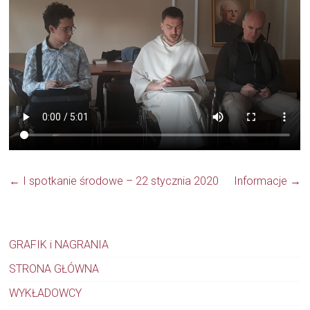
←
I spotkanie środowe – 22 stycznia 2020
Informacje
→
GRAFIK i NAGRANIA
STRONA GŁÓWNA
WYKŁADOWCY