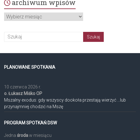
archiwum wpisów
archiwum
wpisów
PLANOWANE SPOTKANIA
10 czerwca 2026 r.
o. Łukasz Miśko OP
Mszalny exodus: gdy wszyscy dookoła przestają wierzyć ...lub
przynajmniej chodzić na Mszę
PROGRAM SPOTKAŃ DSW
Jedna
środa
w miesiącu