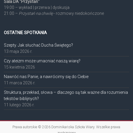
Sala DA "Przystań"
19:00 – wykład | przerwa | dyskusja
21:00 –
Przystań na chwilę
- rozmowy niedokończone
OSTATNIE SPOTKANIA
Szepty. Jak słuchać Ducha Świętego?
13 maja 2026 r.
Czy ateizm może umacniać naszą wiarę?
15 kwietnia 2026
Nawróć nas Panie, a nawrócimy się do Ciebie
11 marca 2026 r.
Struktura, przekład, słowa – dlaczego są tak ważne dla rozumienia
tekstów biblijnych?
11 lutego 2026 r.
Prawa autorskie © 2026
Dominikańska Szkoła Wiary
. Wszelkie prawa