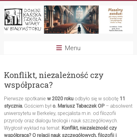
Przejdź
do
treści
Dominikańska
Menu
Szkoła
Wiary
Konflikt, niezależność czy
współpraca?
Pierwsze spotkanie
w 2020 roku
odbyło się w sobotę
11
stycznia.
Gościem był
o. Mariusz Tabaczek OP
– absolwent
uniwersytetu w Berkeley, specjalista m.in. od filozofii
przyrody oraz dialogu teologii i nauk szczegółowych.
Wygłosił wykład na temat:
Konflikt, niezależność czy
współpraca? O relacji nauk szczegółowych, filozofii i