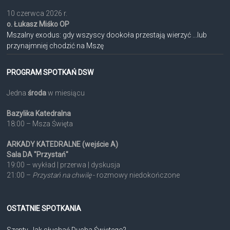
10 czerwca 2026 r.
o. Łukasz Miśko OP
Mszalny exodus: gdy wszyscy dookoła przestają wierzyć ...lub
przynajmniej chodzić na Mszę
PROGRAM SPOTKAŃ DSW
Jedna
środa
w miesiącu
Bazylika Katedralna
18:00 – Msza Święta
ARKADY KATEDRALNE (wejście A)
Sala DA "Przystań"
19:00 – wykład | przerwa | dyskusja
21:00 –
Przystań na chwilę
- rozmowy niedokończone
OSTATNIE SPOTKANIA
Szepty. Jak słuchać Ducha Świętego?