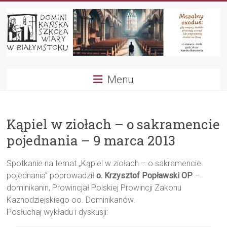
Przejdź
do
treści
Dominikańska
Menu
Szkoła
Wiary
Kąpiel w ziołach – o sakramencie
pojednania – 9 marca 2013
Spotkanie na temat „Kąpiel w ziołach – o sakramencie
pojednania” poprowadził
o. Krzysztof Popławski OP
–
dominikanin, Prowincjał Polskiej Prowincji Zakonu
Kaznodziejskiego oo. Dominikanów.
Posłuchaj wykładu i dyskusji: