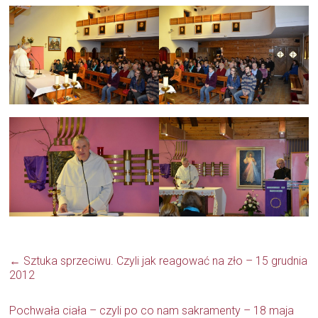
←
Sztuka sprzeciwu. Czyli jak reagować na zło – 15 grudnia
2012
Pochwała ciała – czyli po co nam sakramenty – 18 maja