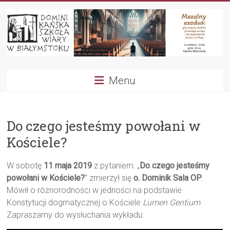
Przejdź
do
treści
Dominikańska
Menu
Szkoła
Wiary
Do czego jesteśmy powołani w
Kościele?
W sobotę
11 maja 2019
z pytaniem: „
Do czego jesteśmy
powołani w Kościele?
” zmierzył się
o. Dominik Sala OP
.
Mówił o różnorodności w jedności na podstawie
Konstytucji dogmatycznej o Kościele
Lumen Gentium
.
Zapraszamy do wysłuchania wykładu: