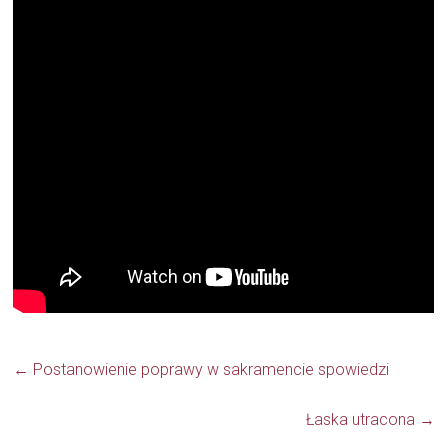
←
Postanowienie poprawy w sakramencie spowiedzi
Łaska utracona
→