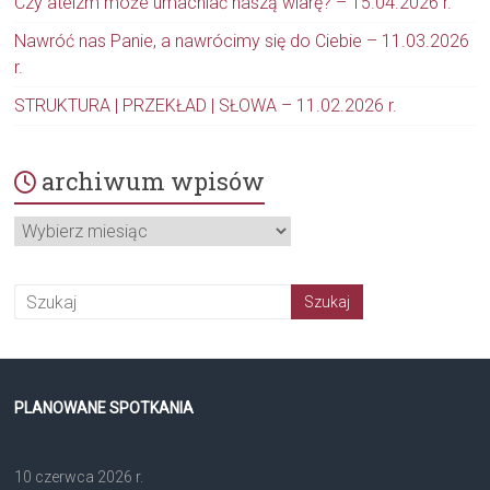
Czy ateizm może umacniać naszą wiarę? – 15.04.2026 r.
Nawróć nas Panie, a nawrócimy się do Ciebie – 11.03.2026
r.
STRUKTURA | PRZEKŁAD | SŁOWA – 11.02.2026 r.
archiwum wpisów
archiwum
wpisów
PLANOWANE SPOTKANIA
10 czerwca 2026 r.