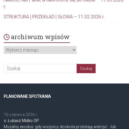
r.
STRUKTURA | PRZEKŁAD | SŁOWA – 11.02.2026 r.
archiwum wpisów
archiwum
wpisów
PLANOWANE SPOTKANIA
10 czerwca 2026 r.
o. Łukasz Miśko OP
Mszalny exodus: gdy wszyscy dookoła przestają wierzyć ...lub