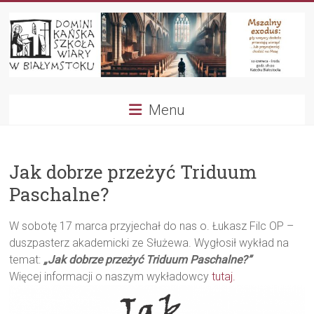
Przejdź
do
treści
Dominikańska
Menu
Szkoła
Wiary
Jak dobrze przeżyć Triduum
Paschalne?
W sobotę 17 marca przyjechał do nas o. Łukasz Filc OP –
duszpasterz akademicki ze Służewa. Wygłosił wykład na
temat:
„Jak dobrze przeżyć Triduum Paschalne?”
Więcej informacji o naszym wykładowcy
tutaj.