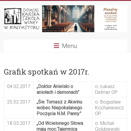
Przejdź
do
treści
Dominikańska
Menu
Szkoła
Wiary
Grafik spotkań w 2017r.
04.02.2017
„Doktor Anielski o
o. Łukasz
aniołach i demonach”
Detmer OP
25.02.2017
„Św. Tomasz z Akwinu
o. Bogusław
wobec Niepokalanego
Kochaniewicz
Poczęcia N.M. Panny”
OP
18.03.2017
„Od Wcielonego Słowa
o. Michał
mają moc.Tajemnica
Golubiewski