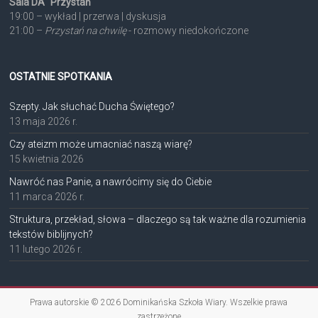
Sala DA "Przystań"
19:00 – wykład | przerwa | dyskusja
21:00 –
Przystań na chwilę
- rozmowy niedokończone
OSTATNIE SPOTKANIA
Szepty. Jak słuchać Ducha Świętego?
13 maja 2026 r.
Czy ateizm może umacniać naszą wiarę?
15 kwietnia 2026
Nawróć nas Panie, a nawrócimy się do Ciebie
11 marca 2026 r.
Struktura, przekład, słowa – dlaczego są tak ważne dla rozumienia
tekstów biblijnych?
11 lutego 2026 r.
Prawa autorskie © 2026
Dominikańska Szkoła Wiary
. Wszelkie prawa
zastrzeżone